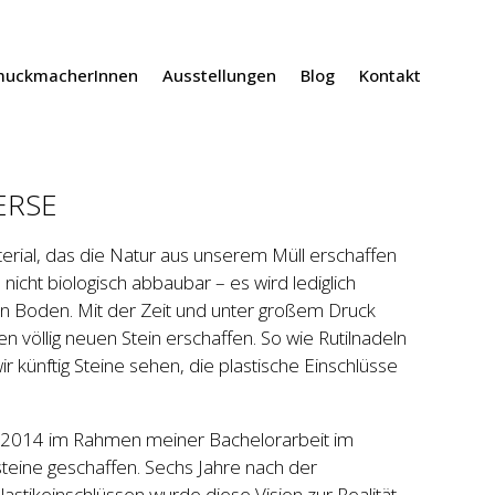
muckmacherInnen
Ausstellungen
Blog
Kontakt
ERSE
terial, das die Natur aus unserem Müll erschaffen
s nicht biologisch abbaubar – es wird lediglich
den Boden. Mit der Zeit und unter großem Druck
n völlig neuen Stein erschaffen. So wie Rutilnadeln
ir künftig Steine sehen, die plastische Einschlüsse
 2014 im Rahmen meiner Bachelorarbeit im
eine geschaffen. Sechs Jahre nach der
lastikeinschlüssen wurde diese Vision zur Realität.