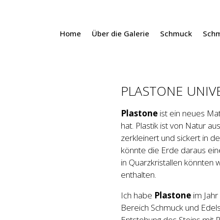
Home
Über die Galerie
Schmuck
Sch
PLASTONE UNIV
Plastone
ist ein neues Ma
hat. Plastik ist von Natur au
zerkleinert und sickert in 
könnte die Erde daraus eine
in Quarzkristallen könnten w
enthalten.
Ich habe
Plastone
im Jahr
Bereich Schmuck und Edelst
Entstehung des Steins mit P